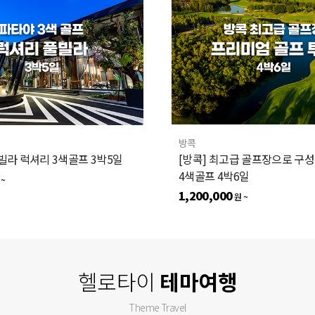
방콕
풀빌라 럭셔리 3색골프 3박5일
[방콕] 최고급 골프장으로 구
4색골프 4박6일
 ~
1,200,000
원 ~
헬로타이
테마여행
Theme Travel