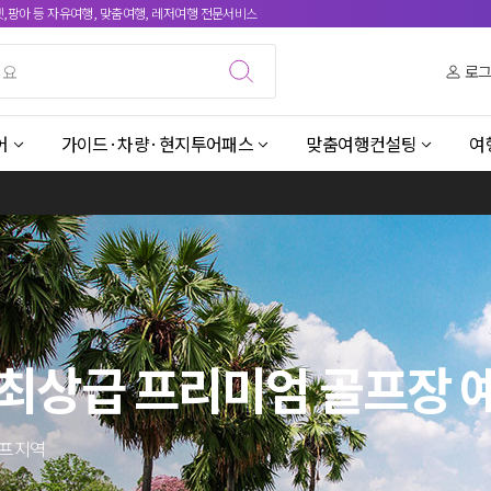
켓,팡아 등 자유여행, 맞춤여행, 레저여행 전문서비스
로
어
가이드·차량·현지투어패스
맞춤여행컨설팅
여
최상급 프리미엄 골프장 
골프지역