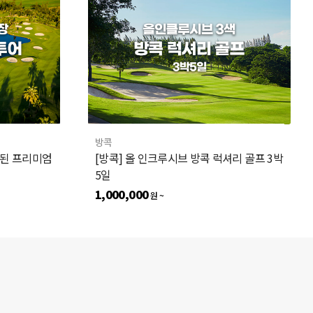
방콕
성된 프리미엄
[방콕] 올 인크루시브 방콕 럭셔리 골프 3박
5일
1,000,000
원 ~