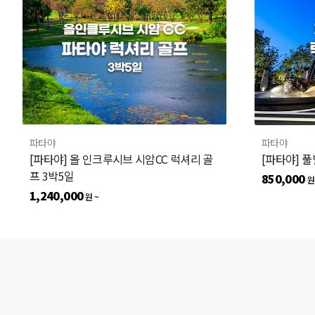
파타야
파타야
[파타야] 올 인크루시브 시암CC 럭셔리 골
[파타야] 
프 3박5일
850,000
원
1,240,000
원 ~