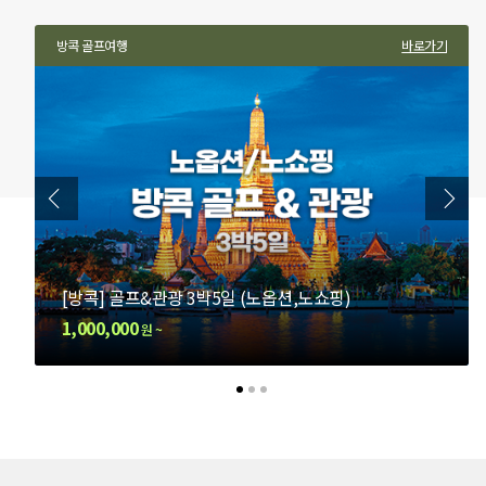
가기
방콕 골프여행
파타야 골프여행
바로가기
바로가
[방콕] 골프&관광 3박5일 (노옵션,노쇼핑)
[파타야] 풀빌라 럭셔리 3색골프 3박5일
1,000,000
850,000
원 ~
원 ~