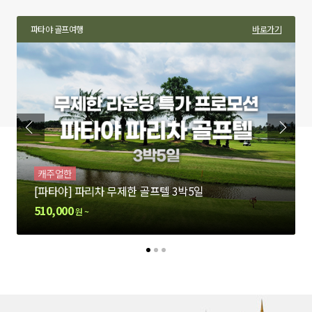
기
방콕 골프여행
파타야 골프여행
럭셔리 골프여행
바로가기
바로가기
바로가기
방콕 골
캐주얼한
[방콕] 최고급 골프장으로 구성된 프리미엄 3색골프 3박5일
[파타야] 파리차 무제한 골프텔 3박5일
[방콕] 올 인크루시브 방콕 럭셔리 골프 4박6일
[방콕
890,000
510,000
1,350,000
1,000
원 ~
원 ~
원 ~